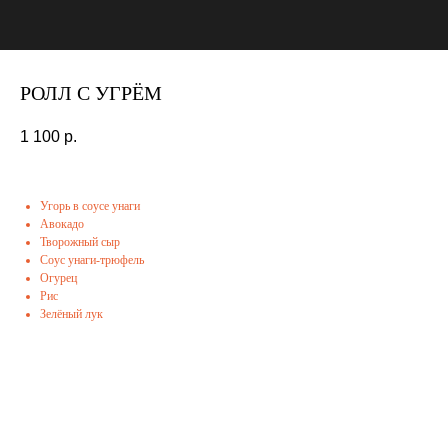
РОЛЛ С УГРЁМ
1 100
р.
Угорь в соусе унаги
Авокадо
Творожный сыр
Соус унаги-трюфель
Огурец
Рис
Зелёный лук