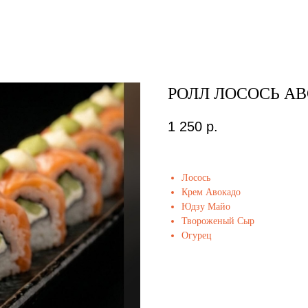
РОЛЛ ЛОСОСЬ А
1 250
р.
Лосось
Крем Авокадо
Юдзу Майо
Твороженый Сыр
Огурец