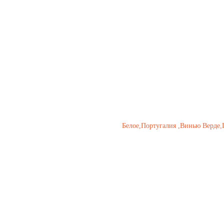
ТИРОЛИРО ВИНЬЮ
4500,00
р.
Белое,Португалия ,Винью Верде,