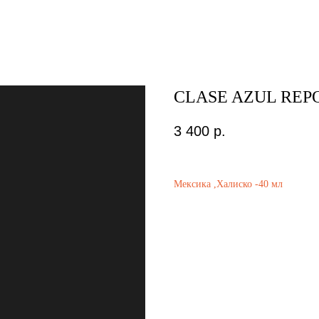
CLASE AZUL REP
3 400
р.
Мексика ,Халиско -40 мл