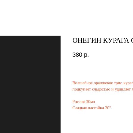
ОНЕГИН КУРАГА
380
р.
Волшебное оранжевое трио кураг
подкупает сладостью и удивляет 
Россия-30мл.
Сладкая настойка 20°