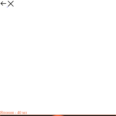
УКИО ЮДЗУ
850,00
р.
Япония - 40 мл